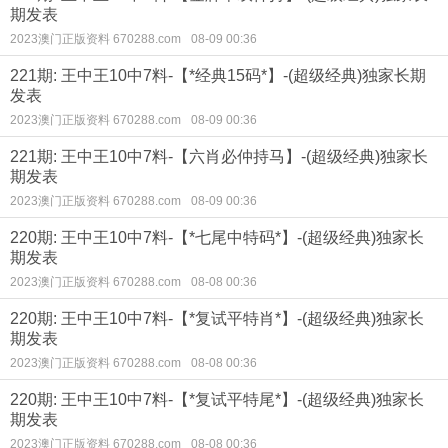
期发表
2023澳门正版资料 670288.com
08-09 00:36
221期: 王中王10中7料-【*经典15码*】-(超级经典)独家长期
发表
2023澳门正版资料 670288.com
08-09 00:36
221期: 王中王10中7料-【六肖必仲持马】-(超级经典)独家长
期发表
2023澳门正版资料 670288.com
08-09 00:36
220期: 王中王10中7料-【*七尾中特码*】-(超级经典)独家长
期发表
2023澳门正版资料 670288.com
08-08 00:36
220期: 王中王10中7料-【*复试平特肖*】-(超级经典)独家长
期发表
2023澳门正版资料 670288.com
08-08 00:36
220期: 王中王10中7料-【*复试平特尾*】-(超级经典)独家长
期发表
2023澳门正版资料 670288.com
08-08 00:36