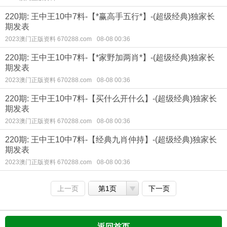
220期: 王中王10中7料-【*赢高手五行*】-(超级经典)独家长
期发表
2023澳门正版资料 670288.com
08-08 00:36
220期: 王中王10中7料-【*家野加两肖*】-(超级经典)独家长
期发表
2023澳门正版资料 670288.com
08-08 00:36
220期: 王中王10中7料-【买什么开什么】-(超级经典)独家长
期发表
2023澳门正版资料 670288.com
08-08 00:36
220期: 王中王10中7料-【经典九肖仲持】-(超级经典)独家长
期发表
2023澳门正版资料 670288.com
08-08 00:36
上一页
第1页
下一页
返回首页