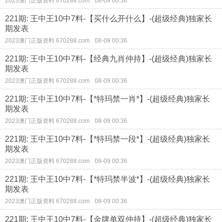
2023澳门正版资料 670288.com
08-09 00:36
221期: 王中王10中7料-【买什么开什么】-(超级经典)独家长
期发表
2023澳门正版资料 670288.com
08-09 00:36
221期: 王中王10中7料-【经典九肖仲持】-(超级经典)独家长
期发表
2023澳门正版资料 670288.com
08-09 00:36
221期: 王中王10中7料-【*特玛禁一肖*】-(超级经典)独家长
期发表
2023澳门正版资料 670288.com
08-09 00:36
221期: 王中王10中7料-【*特玛禁一段*】-(超级经典)独家长
期发表
2023澳门正版资料 670288.com
08-09 00:36
221期: 王中王10中7料-【*特玛禁半波*】-(超级经典)独家长
期发表
2023澳门正版资料 670288.com
08-09 00:36
221期: 王中王10中7料-【金牌单双仲持】-(超级经典)独家长