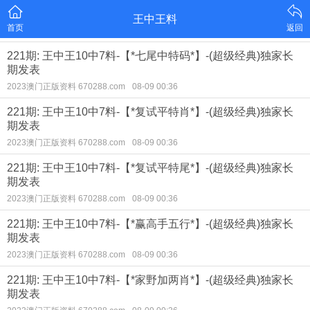
王中王料
首页
返回
221期: 王中王10中7料-【*七尾中特码*】-(超级经典)独家长
期发表
2023澳门正版资料 670288.com
08-09 00:36
221期: 王中王10中7料-【*复试平特肖*】-(超级经典)独家长
期发表
2023澳门正版资料 670288.com
08-09 00:36
221期: 王中王10中7料-【*复试平特尾*】-(超级经典)独家长
期发表
2023澳门正版资料 670288.com
08-09 00:36
221期: 王中王10中7料-【*赢高手五行*】-(超级经典)独家长
期发表
2023澳门正版资料 670288.com
08-09 00:36
221期: 王中王10中7料-【*家野加两肖*】-(超级经典)独家长
期发表