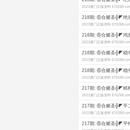
2023澳门正版资料 670288.co
218期: ⑥合赌圣╬◤绝
2023澳门正版资料 670288.co
218期: ⑥合赌圣╬◤鸿
2023澳门正版资料 670288.co
218期: ⑥合赌圣╬◤稳
2023澳门正版资料 670288.co
218期: ⑥合赌圣╬◤稳
2023澳门正版资料 670288.co
217期: ⑥合赌圣╬◤
2023澳门正版资料 670288.co
217期: ⑥合赌圣╬◤平
2023澳门正版资料 670288.co
217期: ⑥合赌圣╬◤平