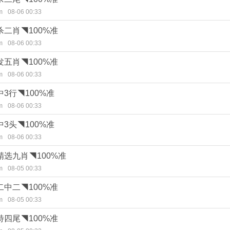
m
08-06 00:33
杀二肖◥100%准
m
08-06 00:33
发五肖◥100%准
m
08-06 00:33
中3行◥100%准
m
08-06 00:33
中3头◥100%准
m
08-06 00:33
精精选九肖◥100%准
m
08-05 00:33
二中二◥100%准
m
08-05 00:33
特四尾◥100%准