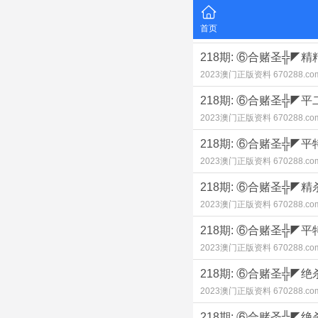
首页
218期: ⑥合赌圣╬◤
2023澳门正版资料 670288.co
218期: ⑥合赌圣╬◤平
2023澳门正版资料 670288.co
218期: ⑥合赌圣╬◤平
2023澳门正版资料 670288.co
218期: ⑥合赌圣╬◤精
2023澳门正版资料 670288.co
218期: ⑥合赌圣╬◤平
2023澳门正版资料 670288.co
218期: ⑥合赌圣╬◤绝
2023澳门正版资料 670288.co
218期: ⑥合赌圣╬◤绝