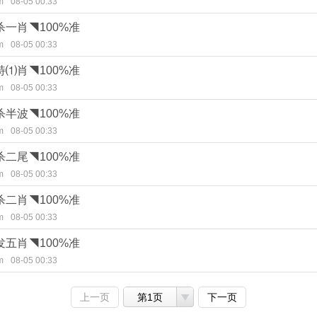
m
08-05 00:33
杀一肖◥100%准
m
08-05 00:33
特⑴肖◥100%准
m
08-05 00:33
杀半波◥100%准
m
08-05 00:33
杀二尾◥100%准
m
08-05 00:33
杀二肖◥100%准
m
08-05 00:33
发五肖◥100%准
m
08-05 00:33
上一页
第1页
下一页