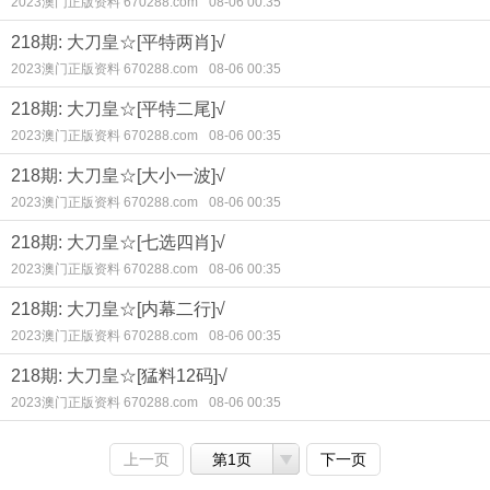
2023澳门正版资料 670288.com
08-06 00:35
218期: 大刀皇☆[平特两肖]√
2023澳门正版资料 670288.com
08-06 00:35
218期: 大刀皇☆[平特二尾]√
2023澳门正版资料 670288.com
08-06 00:35
218期: 大刀皇☆[大小一波]√
2023澳门正版资料 670288.com
08-06 00:35
218期: 大刀皇☆[七选四肖]√
2023澳门正版资料 670288.com
08-06 00:35
218期: 大刀皇☆[内幕二行]√
2023澳门正版资料 670288.com
08-06 00:35
218期: 大刀皇☆[猛料12码]√
2023澳门正版资料 670288.com
08-06 00:35
上一页
第1页
下一页