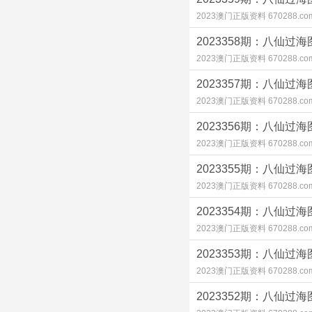
2023澳门正版资料 670288.co
2023358期：八仙过海
2023澳门正版资料 670288.co
2023357期：八仙过海
2023澳门正版资料 670288.co
2023356期：八仙过海
2023澳门正版资料 670288.co
2023355期：八仙过海
2023澳门正版资料 670288.co
2023354期：八仙过海
2023澳门正版资料 670288.co
2023353期：八仙过海
2023澳门正版资料 670288.co
2023352期：八仙过海