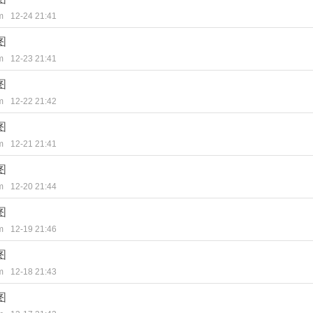
m
12-24 21:41
图
m
12-23 21:41
图
m
12-22 21:42
图
m
12-21 21:41
图
m
12-20 21:44
图
m
12-19 21:46
图
m
12-18 21:43
图