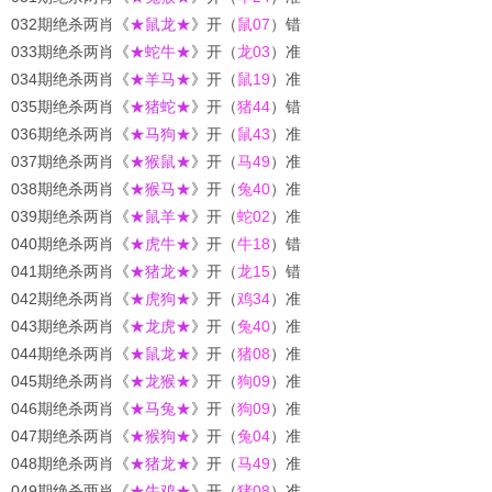
032期绝杀两肖《
★鼠龙★
》开（
鼠07
）错
033期绝杀两肖《
★蛇牛★
》开（
龙03
）准
034期绝杀两肖《
★羊马★
》开（
鼠19
）准
035期绝杀两肖《
★猪蛇★
》开（
猪44
）错
036期绝杀两肖《
★马狗★
》开（
鼠43
）准
037期绝杀两肖《
★猴鼠★
》开（
马49
）准
038期绝杀两肖《
★猴马★
》开（
兔40
）准
039期绝杀两肖《
★鼠羊★
》开（
蛇02
）准
040期绝杀两肖《
★虎牛★
》开（
牛18
）错
041期绝杀两肖《
★猪龙★
》开（
龙15
）错
042期绝杀两肖《
★虎狗★
》开（
鸡34
）准
043期绝杀两肖《
★龙虎★
》开（
兔40
）准
044期绝杀两肖《
★鼠龙★
》开（
猪08
）准
045期绝杀两肖《
★龙猴★
》开（
狗09
）准
046期绝杀两肖《
★马兔★
》开（
狗09
）准
047期绝杀两肖《
★猴狗★
》开（
兔04
）准
048期绝杀两肖《
★猪龙★
》开（
马49
）准
049期绝杀两肖《
★牛鸡★
》开（
猪08
）准