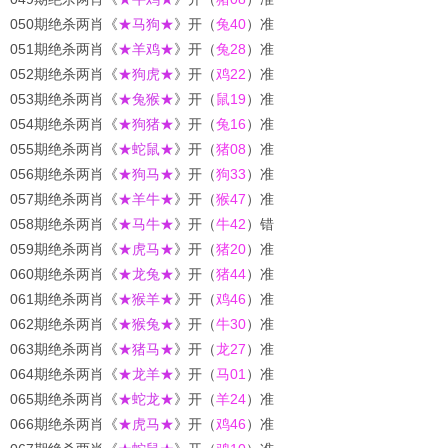
050期绝杀两肖《
★马狗★
》开（
兔40
）准
051期绝杀两肖《
★羊鸡★
》开（
兔28
）准
052期绝杀两肖《
★狗虎★
》开（
鸡22
）准
053期绝杀两肖《
★兔猴★
》开（
鼠19
）准
054期绝杀两肖《
★狗猪★
》开（
兔16
）准
055期绝杀两肖《
★蛇鼠★
》开（
猪08
）准
056期绝杀两肖《
★狗马★
》开（
狗33
）准
057期绝杀两肖《
★羊牛★
》开（
猴47
）准
058期绝杀两肖《
★马牛★
》开（
牛42
）错
059期绝杀两肖《
★虎马★
》开（
猪20
）准
060期绝杀两肖《
★龙兔★
》开（
猪44
）准
061期绝杀两肖《
★猴羊★
》开（
鸡46
）准
062期绝杀两肖《
★猴兔★
》开（
牛30
）准
063期绝杀两肖《
★猪马★
》开（
龙27
）准
064期绝杀两肖《
★龙羊★
》开（
马01
）准
065期绝杀两肖《
★蛇龙★
》开（
羊24
）准
066期绝杀两肖《
★虎马★
》开（
鸡46
）准