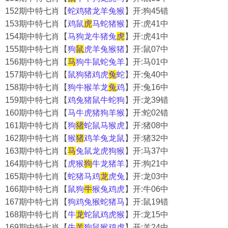
152期中特七肖【
蛇鸡猪龙羊兔猴
】开:狗45错
153期中特七肖【
鸡鼠
虎
马蛇猪猴
】开:虎41中
154期中特七肖【
马狗龙牛猪兔
虎
】开:虎41中
155期中特七肖【
狗
鼠
虎羊兔猴猪
】开:鼠07中
156期中特七肖【
马
狗牛鼠蛇兔羊
】开:马01中
157期中特七肖【
鼠狗猪鸡虎
兔
蛇
】开:兔40中
158期中特七肖【
狗牛猴羊龙
兔
鸡
】开:兔16中
159期中特七肖【
鸡兔猪鼠牛蛇狗
】开:龙39错
160期中特七肖【
马牛虎猪狗羊猴
】开:蛇02错
161期中特七肖【
狗
猪
蛇鼠马猴虎
】开:猪08中
162期中特七肖【
猴
猪
鸡羊兔龙鼠
】开:猪32中
163期中特七肖【
马
兔鼠龙虎狗猴
】开:马37中
164期中特七肖【
虎猴
狗
牛龙猪羊
】开:狗21中
165期中特七肖【
蛇猪马鸡
龙
虎兔
】开:龙03中
166期中特七肖【
鼠狗
牛
猴兔鸡虎
】开:牛06中
167期中特七肖【
狗鸡兔猴蛇猪马
】开:鼠19错
168期中特七肖【
牛
龙
蛇鼠鸡虎猴
】开:龙15中
169期中特七肖【
牛
羊
狗鼠猴鸡虎
】开:羊24中