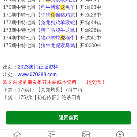
170期中特七肖【
狗牛猪猴
龙
兔羊
】开:龙03中
171期中特七肖【
牛狗
兔
猴猪鸡龙
】开:兔28中
172期中特七肖【
兔龙狗鸡羊猴蛇
】开:猪44错
173期中特七肖【
猪羊马鸡牛龙鼠
】开:蛇26错
174期中特七肖【
猪鸡羊蛇
虎
猴牛
】开:虎41中
175期中特七肖【
猪牛龙虎猴马鸡
】开:0000中
出处：
2023澳门正版资料
出处：
www.670288.com
欢迎向您的朋友推荐本站或本资料，一起交流！
下篇：175期：【真知灼见】7肖中特
上篇：175期:【初心依旧】绝杀四肖
返回首页