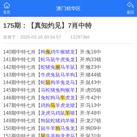
澳门精华区
首页
返回
175期：【真知灼见】7肖中特
发表于：2025-03-16 00:54:57
12297366
140期中特七肖【
狗
兔
鸡牛猴猪龙
】开:兔16中
141期中特七肖【
蛇马鼠牛虎兔龙
】开:狗33错
142期中特七肖【
蛇猪兔
猴
马羊鼠
】开:猴23中
143期中特七肖【
牛虎兔鼠马羊狗
】开:猪44错
144期中特七肖【
蛇
鼠
狗羊兔龙马
】开:鼠43中
145期中特七肖【
马蛇猪兔狗猴羊
】开:虎05错
146期中特七肖【
兔蛇狗马
牛
虎龙
】开:牛42中
147期中特七肖【
鸡狗
马
羊虎龙猪
】开:马13中
148期中特七肖【
龙虎马鸡鼠
羊
猪
】开:羊48中
149期中特七肖【
狗鼠蛇猪鸡羊猴
】开:龙27错
150期中特七肖【
鼠牛羊
狗
马兔龙
】开:狗09中
151期中特七肖【
鼠
牛羊狗龙虎马
】开:鼠31中